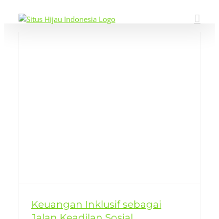
Skip
to
content
Keuangan Inklusif sebagai
Jalan Keadilan Sosial