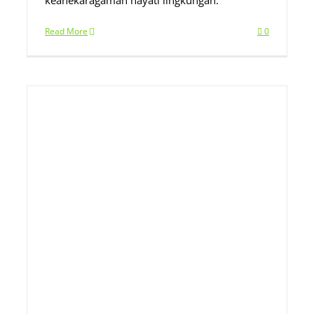
keanekaragaman hayati lingkungan.
Read More
0