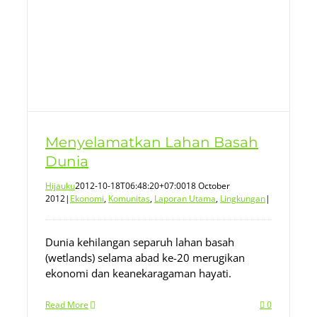
Menyelamatkan Lahan Basah
Dunia
Hijauku
2012-10-18T06:48:20+07:00
18 October
2012
|
Ekonomi
,
Komunitas
,
Laporan Utama
,
Lingkungan
|
Dunia kehilangan separuh lahan basah
(wetlands) selama abad ke-20 merugikan
ekonomi dan keanekaragaman hayati.
Read More
0