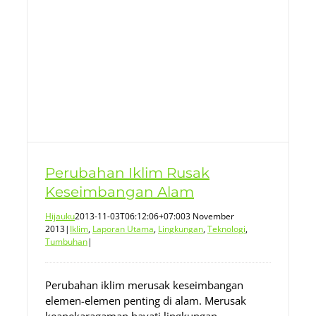
an
Perubahan Iklim Rusak
Keseimbangan Alam
Hijauku
2013-11-03T06:12:06+07:00
3 November
2013
|
Iklim
,
Laporan Utama
,
Lingkungan
,
Teknologi
,
Tumbuhan
|
Perubahan iklim merusak keseimbangan
elemen-elemen penting di alam. Merusak