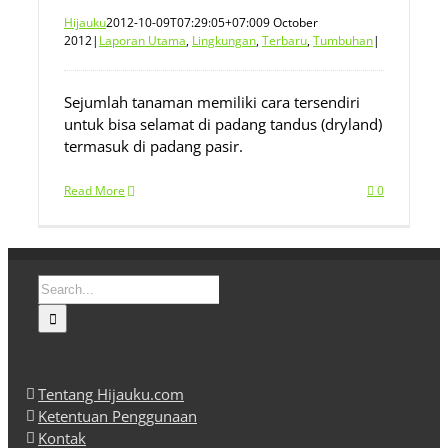
Hijauku
2012-10-09T07:29:05+07:00
9 October
2012
|
Laporan Utama
,
Lingkungan
,
Terbaru
,
Tumbuhan
|
Sejumlah tanaman memiliki cara tersendiri
untuk bisa selamat di padang tandus (dryland)
termasuk di padang pasir.
Read More
0
Search
for:
Tentang Hijauku.com
Ketentuan Penggunaan
Kontak