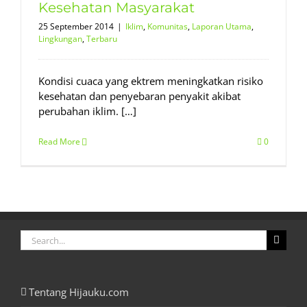
Kesehatan Masyarakat
25 September 2014
|
Iklim
,
Komunitas
,
Laporan Utama
,
Lingkungan
,
Terbaru
Kondisi cuaca yang ektrem meningkatkan risiko
kesehatan dan penyebaran penyakit akibat
perubahan iklim. […]
Read More
0
Search
for:
Tentang Hijauku.com