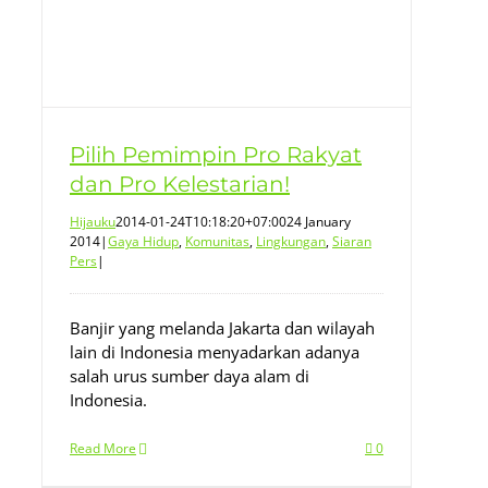
Pilih Pemimpin Pro Rakyat
dan Pro Kelestarian!
Hijauku
2014-01-24T10:18:20+07:00
24 January
2014
|
Gaya Hidup
,
Komunitas
,
Lingkungan
,
Siaran
Pers
|
Banjir yang melanda Jakarta dan wilayah
lain di Indonesia menyadarkan adanya
salah urus sumber daya alam di
Indonesia.
Read More
0