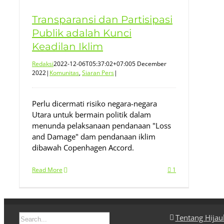
Transparansi dan Partisipasi
Publik adalah Kunci
Keadilan Iklim
Redaksi
2022-12-06T05:37:02+07:00
5 December
2022
|
Komunitas
,
Siaran Pers
|
Perlu dicermati risiko negara-negara
Utara untuk bermain politik dalam
menunda pelaksanaan pendanaan "Loss
and Damage" dam pendanaan iklim
dibawah Copenhagen Accord.
Read More
1
Search
Tentang Hija