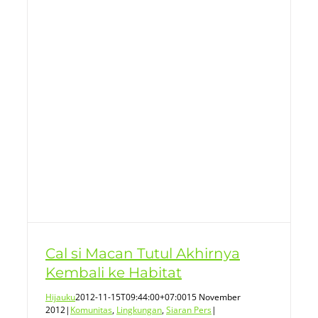
ke
Cal si Macan Tutul Akhirnya
Kembali ke Habitat
Hijauku
2012-11-15T09:44:00+07:00
15 November
2012
|
Komunitas
,
Lingkungan
,
Siaran Pers
|