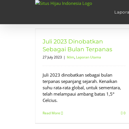
Skip
to
Lapor
content
n Sebagai
as
Juli 2023 Dinobatkan
ama
Sebagai Bulan Terpanas
27 July 2023
|
Iklim
,
Laporan Utama
Juli 2023 dinobatkan sebagai bulan
terpanas sepanjang sejarah. Kenaikan
suhu rata-rata global, untuk sementara,
telah melampaui ambang batas 1,5°
Celcius.
Read More
0