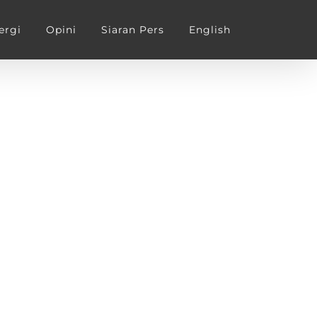
ergi
Opini
Siaran Pers
English