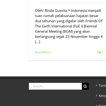
Oleh: Rinda Gusvita * Indonesia menjadi
tuan rumah pelaksanaan hajatan besar
dua tahunan yang digelar oleh Friends Of
The Earth International (FoE I) Biennial
General Meeting (BGM) yang akan
berlangsung sejak 23 November hingga 4
[...]
Read More
0
Search
Tent
for:
Ket
Kon