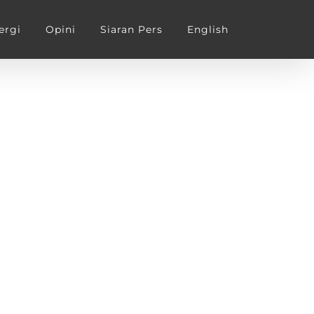
ergi
Opini
Siaran Pers
English