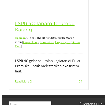
LSPR 4C Tanam Terumbu
Karang
Hijauku
2014-03-16T10:24:08+07:00
16 March
2014
|
Gaya Hidup
,
Komunitas
,
Lingkungan
,
Siaran
Pers
|
LSPR 4C gelar sejumlah kegiatan di Pulau
Pramuka untuk melestarikan ekosistem
laut.
Read More
1
Search
Tentang Hija