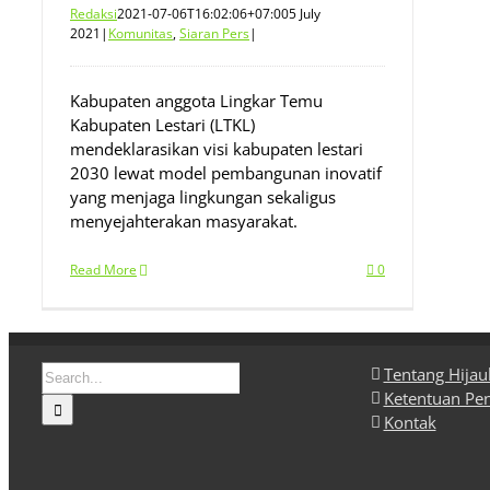
Redaksi
2021-07-06T16:02:06+07:00
5 July
2021
|
Komunitas
,
Siaran Pers
|
Kabupaten anggota Lingkar Temu
Kabupaten Lestari (LTKL)
mendeklarasikan visi kabupaten lestari
2030 lewat model pembangunan inovatif
yang menjaga lingkungan sekaligus
menyejahterakan masyarakat.
Read More
0
Search
Tentang Hija
for:
Ketentuan Pe
Kontak