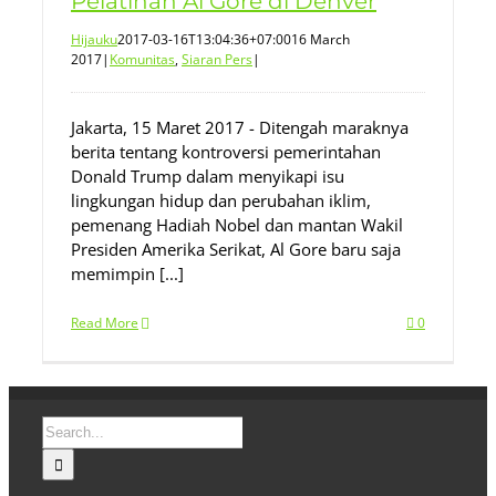
Pelatihan Al Gore di Denver
Hijauku
2017-03-16T13:04:36+07:00
16 March
2017
|
Komunitas
,
Siaran Pers
|
Jakarta, 15 Maret 2017 - Ditengah maraknya
berita tentang kontroversi pemerintahan
Donald Trump dalam menyikapi isu
lingkungan hidup dan perubahan iklim,
pemenang Hadiah Nobel dan mantan Wakil
Presiden Amerika Serikat, Al Gore baru saja
memimpin [...]
Read More
0
Search
for: