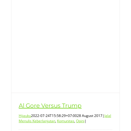
Al Gore Versus Trump
Hijauku
2022-07-24T15:58:29+07:00
28 August 2017
|
Jalal
Menulis Keberlanjutan
,
Komunitas
,
Opini
|