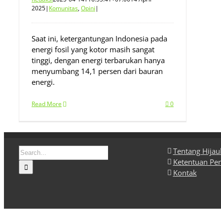
2025
|
Komunitas
,
Opini
|
Saat ini, ketergantungan Indonesia pada
energi fosil yang kotor masih sangat
tinggi, dengan energi terbarukan hanya
menyumbang 14,1 persen dari bauran
energi.
Read More
0
Search
Tentang Hija
for:
Ketentuan Pe
Kontak