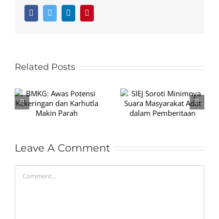
Facebook
Twitter
LinkedIn
Pinterest
Related Posts
SIEJ Soroti
Jakarta
Minimnya Suara
Terancam
n
Masyarakat Adat
Kembali ke Era
n
dalam
Kendaraan Kotor
Pemberitaan
Leave A Comment
Comment