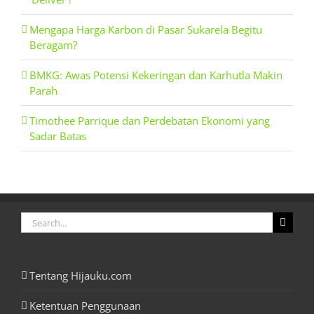
Mengapa Harga Karbon di Pasar Sukarela Begitu
Beragam?
BMKG: Awas Potensi Kekeringan dan Karhutla Makin
Parah
Timothee Parrique dan Perdebatan Ekonomi yang
Sadar Batas
Search
for:
Tentang Hijauku.com
Ketentuan Penggunaan