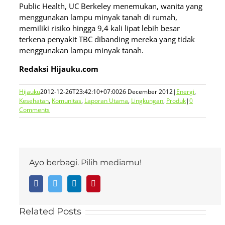
Public Health, UC Berkeley menemukan, wanita yang
menggunakan lampu minyak tanah di rumah,
memiliki risiko hingga 9,4 kali lipat lebih besar
terkena penyakit TBC dibanding mereka yang tidak
menggunakan lampu minyak tanah.
Redaksi Hijauku.com
Hijauku
2012-12-26T23:42:10+07:00
26 December 2012
|
Energi
,
Kesehatan
,
Komunitas
,
Laporan Utama
,
Lingkungan
,
Produk
|
0
Comments
Ayo berbagi. Pilih mediamu!
Facebook
Twitter
LinkedIn
Pinterest
Related Posts