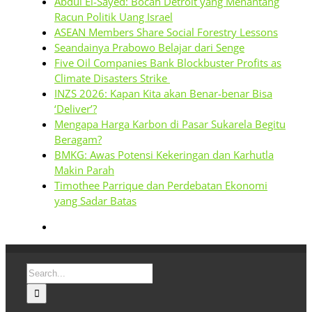
Abdul El-Sayed: Bocah Detroit yang Menantang
Racun Politik Uang Israel
ASEAN Members Share Social Forestry Lessons
Seandainya Prabowo Belajar dari Senge
Five Oil Companies Bank Blockbuster Profits as
Climate Disasters Strike
INZS 2026: Kapan Kita akan Benar-benar Bisa
‘Deliver’?
Mengapa Harga Karbon di Pasar Sukarela Begitu
Beragam?
BMKG: Awas Potensi Kekeringan dan Karhutla
Makin Parah
Timothee Parrique dan Perdebatan Ekonomi
yang Sadar Batas
Search
for: