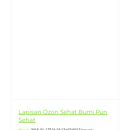
t
Lapisan Ozon Sehat Bumi Pun
Sehat
Hijauku
2015-01-17T16:10:17+07:00
17 January