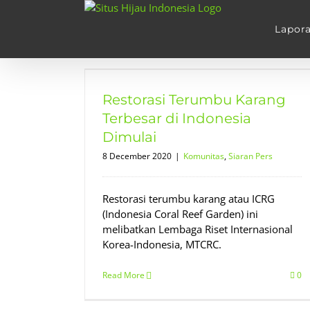
Skip
to
Lapor
content
ang Terbesar
mulai
Restorasi Terumbu Karang
Pers
Terbesar di Indonesia
Dimulai
8 December 2020
|
Komunitas
,
Siaran Pers
Restorasi terumbu karang atau ICRG
(Indonesia Coral Reef Garden) ini
melibatkan Lembaga Riset Internasional
Korea-Indonesia, MTCRC.
Read More
0