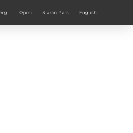
ergi
Opini
Siaran Pers
English