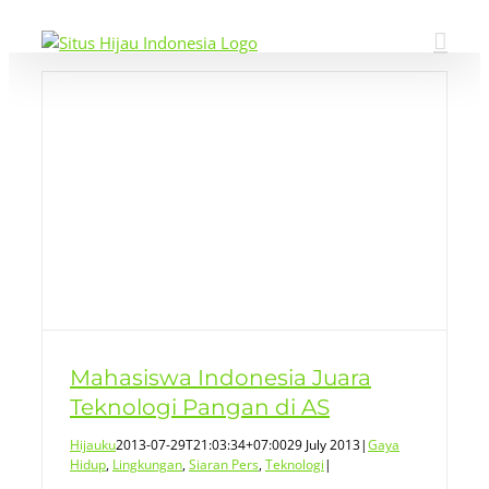
Skip
to
content
i
Mahasiswa Indonesia Juara
Teknologi Pangan di AS
Hijauku
2013-07-29T21:03:34+07:00
29 July 2013
|
Gaya
Hidup
,
Lingkungan
,
Siaran Pers
,
Teknologi
|