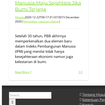
Manusia Maju Sejahtera Jika
Bumi Terjaga
Hijauku
2020-12-22T06:17:31+07:00
15 December
2020
|
Komunitas
,
Laporan Utama
|
Setelah 30 tahun, PBB akhirnya
memperkenalkan dua elemen baru
dalam Indeks Pembangunan Manusia
(IPM) yang menilai tidak hanya
kesejahteraan ekonomi namun juga
kelestarian di bumi.
Read More
0
Search
Tentang Hija
for:
Ketentuan Pe
Kontak