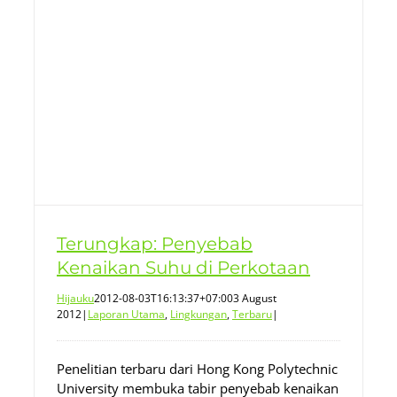
u
Terungkap: Penyebab
Kenaikan Suhu di Perkotaan
Hijauku
2012-08-03T16:13:37+07:00
3 August
2012
|
Laporan Utama
,
Lingkungan
,
Terbaru
|
Penelitian terbaru dari Hong Kong Polytechnic
University membuka tabir penyebab kenaikan