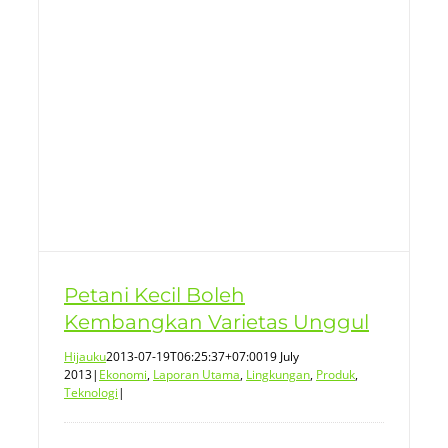
Petani Kecil Boleh
Kembangkan Varietas Unggul
Hijauku
2013-07-19T06:25:37+07:00
19 July
2013
|
Ekonomi
,
Laporan Utama
,
Lingkungan
,
Produk
,
Teknologi
|