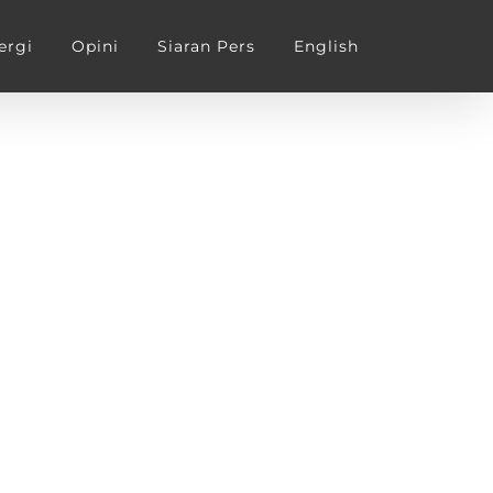
ergi
Opini
Siaran Pers
English