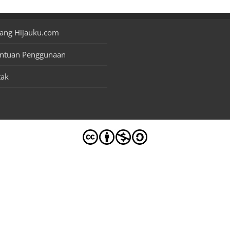
ang Hijauku.com
entuan Penggunaan
tak