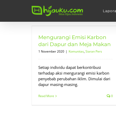
Skip
to
Lapor
content
rbon dari
 Makan
Mengurangi Emisi Karbon
Pers
dari Dapur dan Meja Makan
1 November 2020
|
Komunitas
,
Siaran Pers
Setiap individu dapat berkontribusi
terhadap aksi mengurangi emisi karbon
penyebab perubahan iklim. Dimulai dari
dapur masing-masing.
Read More
0