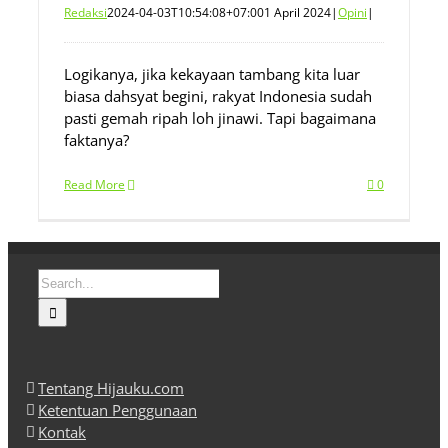
Redaksi
2024-04-03T10:54:08+07:00
1 April 2024
|
Opini
|
Logikanya, jika kekayaan tambang kita luar
biasa dahsyat begini, rakyat Indonesia sudah
pasti gemah ripah loh jinawi. Tapi bagaimana
faktanya?
Read More
0
Search
for:
Tentang Hijauku.com
Ketentuan Penggunaan
Kontak