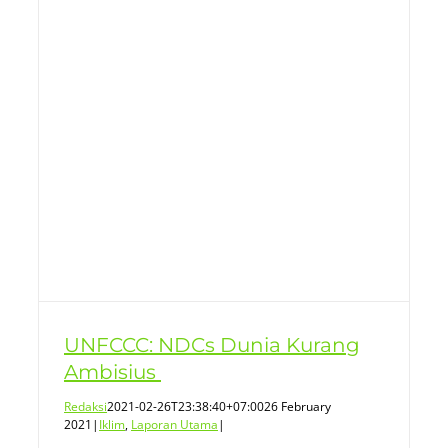
UNFCCC: NDCs Dunia Kurang
Ambisius
Redaksi
2021-02-26T23:38:40+07:00
26 February
2021
|
Iklim
,
Laporan Utama
|