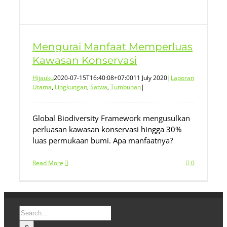
Mengurai Manfaat Memperluas
Kawasan Konservasi
Hijauku
2020-07-15T16:40:08+07:00
11 July 2020
|
Laporan
Utama
,
Lingkungan
,
Satwa
,
Tumbuhan
|
Global Biodiversity Framework mengusulkan
perluasan kawasan konservasi hingga 30%
luas permukaan bumi. Apa manfaatnya?
Read More
0
Search
for: