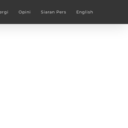
ergi
Opini
Siaran Pers
English