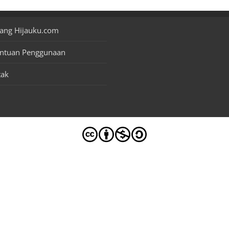
ang Hijauku.com
entuan Penggunaan
tak