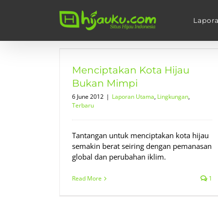
Skip
to
Lapor
content
jau Bukan
Menciptakan Kota Hijau
an
Terbaru
Bukan Mimpi
6 June 2012
|
Laporan Utama
,
Lingkungan
,
Terbaru
Tantangan untuk menciptakan kota hijau
semakin berat seiring dengan pemanasan
global dan perubahan iklim.
Read More
1