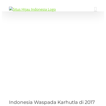
Skip
to
content
View
Larger
Image
Indonesia Waspada Karhutla di 2017