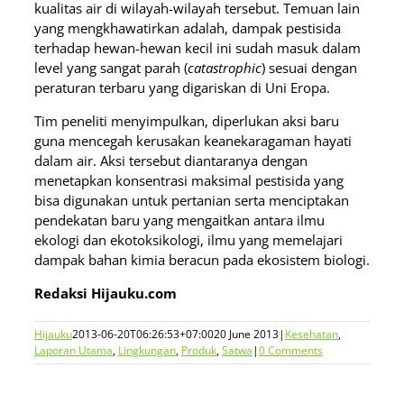
kualitas air di wilayah-wilayah tersebut. Temuan lain
yang mengkhawatirkan adalah, dampak pestisida
terhadap hewan-hewan kecil ini sudah masuk dalam
level yang sangat parah (
catastrophic
) sesuai dengan
peraturan terbaru yang digariskan di Uni Eropa.
Tim peneliti menyimpulkan, diperlukan aksi baru
guna mencegah kerusakan keanekaragaman hayati
dalam air. Aksi tersebut diantaranya dengan
menetapkan konsentrasi maksimal pestisida yang
bisa digunakan untuk pertanian serta menciptakan
pendekatan baru yang mengaitkan antara ilmu
ekologi dan ekotoksikologi, ilmu yang memelajari
dampak bahan kimia beracun pada ekosistem biologi.
Redaksi Hijauku.com
Hijauku
2013-06-20T06:26:53+07:00
20 June 2013
|
Kesehatan
,
Laporan Utama
,
Lingkungan
,
Produk
,
Satwa
|
0 Comments