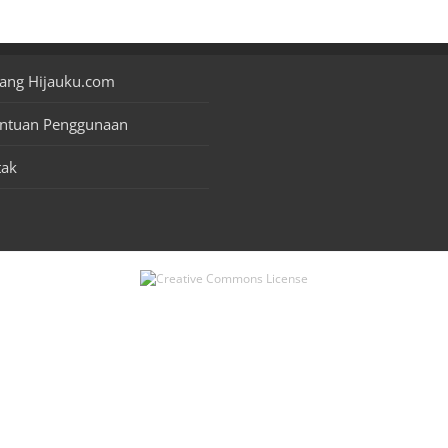
ang Hijauku.com
entuan Penggunaan
tak