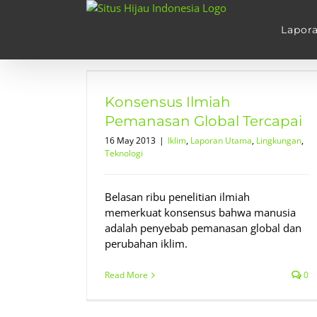
Skip
to
Lapor
content
Pemanasan
ai
Konsensus Ilmiah
gan
Teknologi
Pemanasan Global Tercapai
16 May 2013
|
Iklim
,
Laporan Utama
,
Lingkungan
,
Teknologi
Belasan ribu penelitian ilmiah
memerkuat konsensus bahwa manusia
adalah penyebab pemanasan global dan
perubahan iklim.
Read More
0