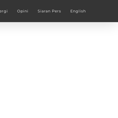
ergi
Opini
Siaran Pers
English