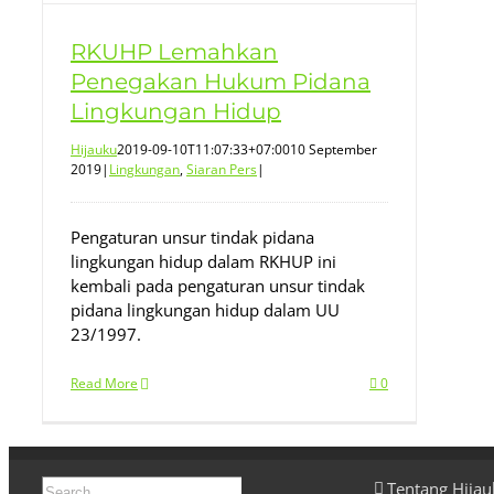
RKUHP Lemahkan
Penegakan Hukum Pidana
Lingkungan Hidup
Hijauku
2019-09-10T11:07:33+07:00
10 September
2019
|
Lingkungan
,
Siaran Pers
|
Pengaturan unsur tindak pidana
lingkungan hidup dalam RKHUP ini
kembali pada pengaturan unsur tindak
pidana lingkungan hidup dalam UU
23/1997.
Read More
0
Search
Tentang Hija