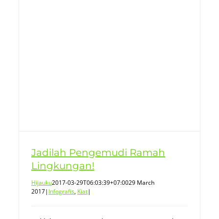
Jadilah Pengemudi Ramah
Lingkungan!
Hijauku
2017-03-29T06:03:39+07:00
29 March
2017
|
Infografis
,
Kiat
|