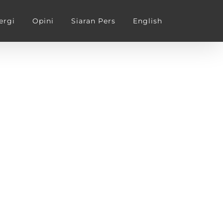
ergi
Opini
Siaran Pers
English