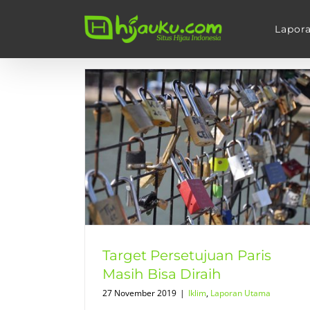
Skip
to
Lapor
content
s Masih Bisa
ama
Target Persetujuan Paris
Masih Bisa Diraih
27 November 2019
|
Iklim
,
Laporan Utama