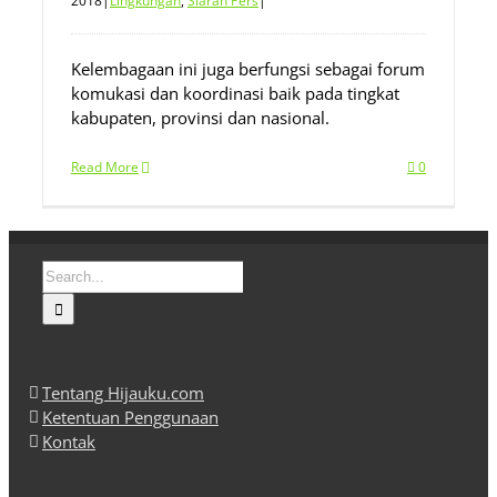
2018
|
Lingkungan
,
Siaran Pers
|
Kelembagaan ini juga berfungsi sebagai forum
komukasi dan koordinasi baik pada tingkat
kabupaten, provinsi dan nasional.
Read More
0
Search
for:
Tentang Hijauku.com
Ketentuan Penggunaan
Kontak