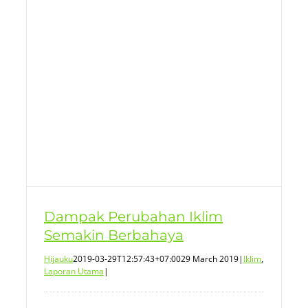
Dampak Perubahan Iklim
Semakin Berbahaya
Hijauku
2019-03-29T12:57:43+07:00
29 March 2019
|
Iklim
,
Laporan Utama
|