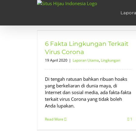
Skip
to
Lapor
content
rkait Virus
6 Fakta Lingkungan Terkait
kungan
Virus Corona
19 April 2020
|
Laporan Utama
,
Lingkungan
Di tengah ratusan bahkan ribuan hoaks
yang berkeliaran di dunia maya, di
Internet dan sosial media, ada fakta-fakta
terkait virus Corona yang tidak boleh
Anda lupakan.
Read More
1