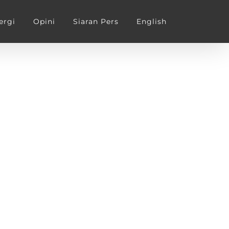
ergi
Opini
Siaran Pers
English