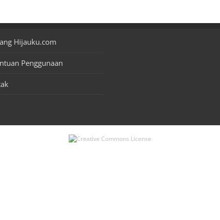
ang Hijauku.com
entuan Penggunaan
tak