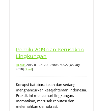
Pemilu 2019 dan Kerusakan
Lingkungan
Hijauku
2019-01-22T20:10:58+07:00
22 January
2019
|
Opini
|
Korupsi batubara telah dan sedang
menghancurkan kesejahteraan Indonesia.
Praktik ini mencemari lingkungan,
mematikan, merusak reputasi dan
melemahkan demokrasi.