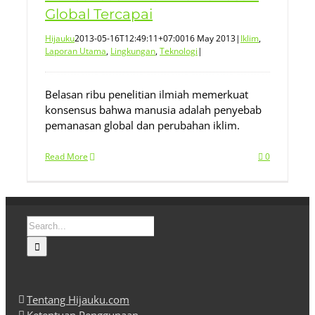
Global Tercapai
Hijauku
2013-05-16T12:49:11+07:00
16 May 2013
|
Iklim
,
Laporan Utama
,
Lingkungan
,
Teknologi
|
Belasan ribu penelitian ilmiah memerkuat
konsensus bahwa manusia adalah penyebab
pemanasan global dan perubahan iklim.
Read More
0
Search
for:
Tentang Hijauku.com