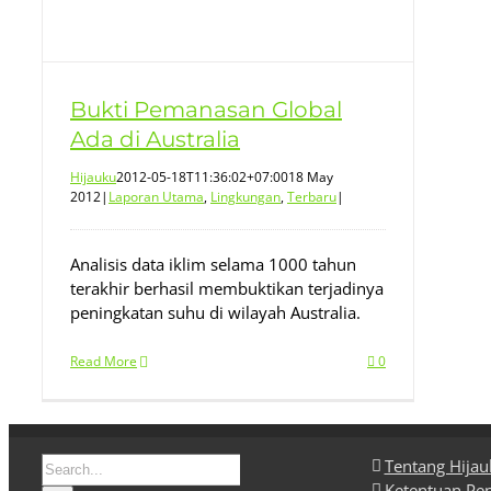
Bukti Pemanasan Global
Ada di Australia
Hijauku
2012-05-18T11:36:02+07:00
18 May
2012
|
Laporan Utama
,
Lingkungan
,
Terbaru
|
Analisis data iklim selama 1000 tahun
terakhir berhasil membuktikan terjadinya
peningkatan suhu di wilayah Australia.
Read More
0
Search
Tentang Hija
for:
Ketentuan Pe