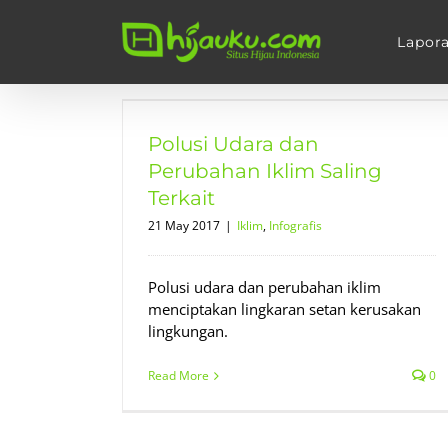
Skip
to
Lapor
content
bahan Iklim
t
Polusi Udara dan
Perubahan Iklim Saling
Terkait
21 May 2017
|
Iklim
,
Infografis
Polusi udara dan perubahan iklim
menciptakan lingkaran setan kerusakan
lingkungan.
Read More
0