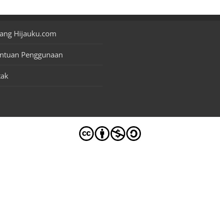
ang Hijauku.com
entuan Penggunaan
tak