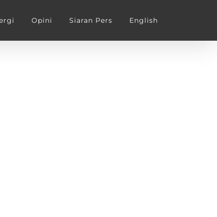
ergi
Opini
Siaran Pers
English