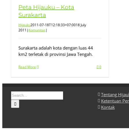
Peta Hijauku – Kota
Surakarta
Hijauku
2011-07-18T12:18:33+07:00
18 July
2011
|
Komunitas
|
Surakarta adalah kota dengan luas 44
km2 terletak di provinsi Jawa Tengah.
Read More
0
Search
Tentang Hija
for:
Ketentuan Pe
Kontak