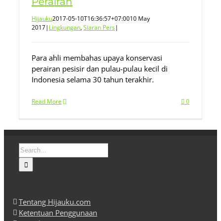
Perairan
Hijauku
2017-05-10T16:36:57+07:00
10 May
2017
|
Lingkungan
,
Siaran Pers
|
Para ahli membahas upaya konservasi
perairan pesisir dan pulau-pulau kecil di
Indonesia selama 30 tahun terakhir.
Read More
0
Search
for:
Tentang Hijauku.com
Ketentuan Penggunaan