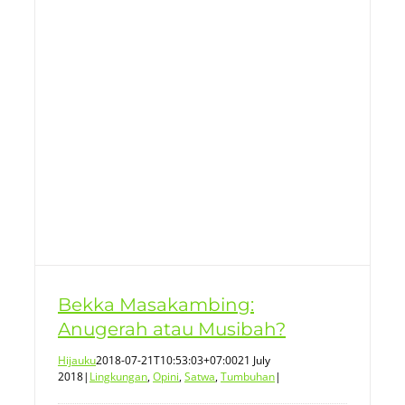
Bekka Masakambing:
Anugerah atau Musibah?
Hijauku
2018-07-21T10:53:03+07:00
21 July
2018
|
Lingkungan
,
Opini
,
Satwa
,
Tumbuhan
|