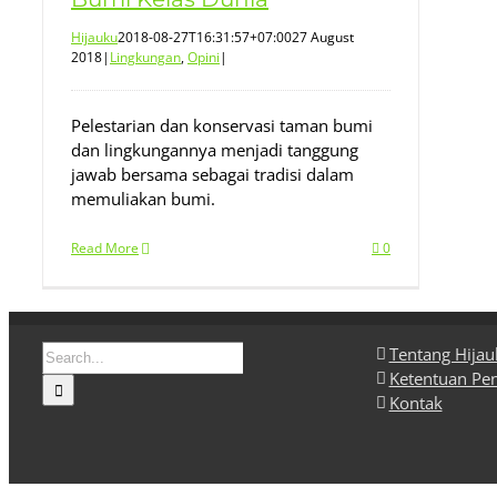
Hijauku
2018-08-27T16:31:57+07:00
27 August
2018
|
Lingkungan
,
Opini
|
Pelestarian dan konservasi taman bumi
dan lingkungannya menjadi tanggung
jawab bersama sebagai tradisi dalam
memuliakan bumi.
Read More
0
Search
Tentang Hija
for:
Ketentuan Pe
Kontak