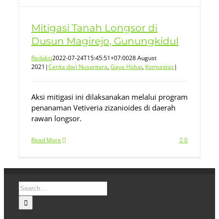
Mitigasi Tanah Longsor di
Dusun Magirejo, Gunungkidul
Redaksi
2022-07-24T15:45:51+07:00
28 August
2021
|
Cerita dari Nusantara
,
Gaya Hidup
,
Komunitas
|
Aksi mitigasi ini dilaksanakan melalui program
penanaman Vetiveria zizanioides di daerah
rawan longsor.
Read More
0
Search
for: