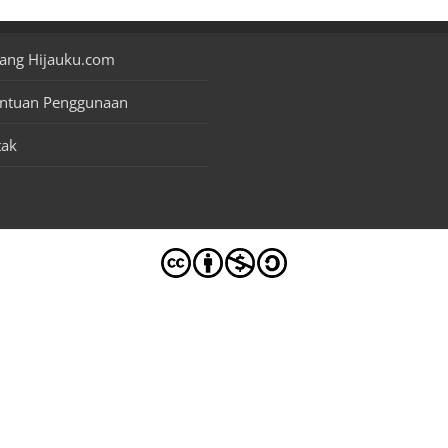
ang Hijauku.com
entuan Penggunaan
tak