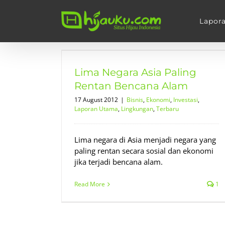
Skip
to
Lapor
content
ing Rentan
am
poran Utama
Lima Negara Asia Paling
ru
Rentan Bencana Alam
17 August 2012
|
Bisnis
,
Ekonomi
,
Investasi
,
Laporan Utama
,
Lingkungan
,
Terbaru
Lima negara di Asia menjadi negara yang
paling rentan secara sosial dan ekonomi
jika terjadi bencana alam.
Read More
1