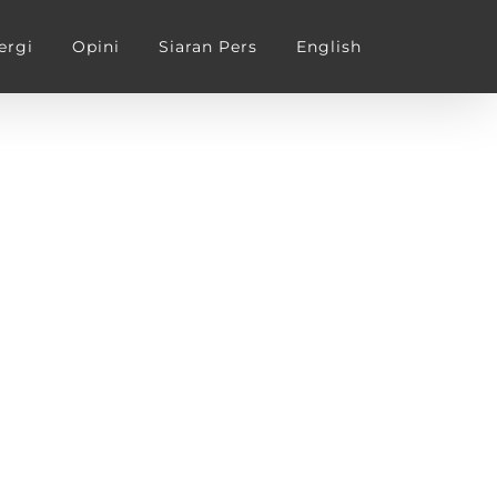
ergi
Opini
Siaran Pers
English