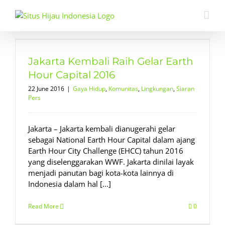
Skip
to
content
Jakarta Kembali Raih Gelar Earth
Hour Capital 2016
22 June 2016
|
Gaya Hidup
,
Komunitas
,
Lingkungan
,
Siaran
Pers
Jakarta – Jakarta kembali dianugerahi gelar
sebagai National Earth Hour Capital dalam ajang
Earth Hour City Challenge (EHCC) tahun 2016
yang diselenggarakan WWF. Jakarta dinilai layak
menjadi panutan bagi kota-kota lainnya di
Indonesia dalam hal [...]
Read More
0