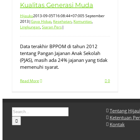
Kualitas Generasi Muda
Hijauku
2013-09-05T16:08:44+07:00
5 September
2013
|
Gaya Hidup
,
Kesehatan
,
Komunitas
,
Lingkungan
,
Siaran Pers
|
Data terakhir BPPOM di tahun 2012
tentang Pangan Jajanan Anak Sekolah
(PJAS), masih ada 24% jajanan yang tidak
memenuhi syarat.
Read More
0
Search
Tentang Hija
for:
Ketentuan Pe
Kontak