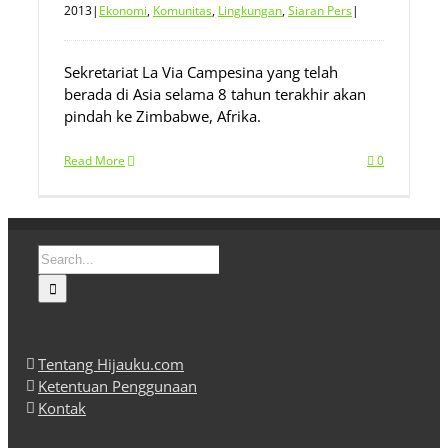
2013
|
Ekonomi
,
Komunitas
,
Lingkungan
,
Siaran Pers
|
Sekretariat La Via Campesina yang telah
berada di Asia selama 8 tahun terakhir akan
pindah ke Zimbabwe, Afrika.
Read More
0
Search
for:
Tentang Hijauku.com
Ketentuan Penggunaan
Kontak