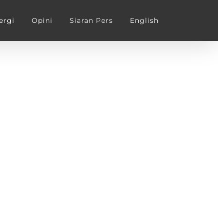
ergi
Opini
Siaran Pers
English