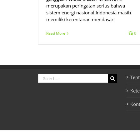
merupakan peringatan serius bahwa
sistem energi nasional Indonesia masih
memiliki kerentanan mendasar.
Read More
0
Search
Tent
for:
Ket
Kon