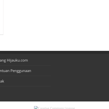
ang Hijauku.com
entuan Penggunaan
tak