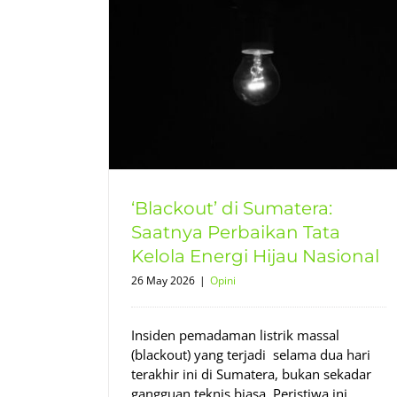
a: Saatnya
Energi Hijau
‘Blackout’ di Sumatera:
Saatnya Perbaikan Tata
Kelola Energi Hijau Nasional
26 May 2026
|
Opini
Insiden pemadaman listrik massal
(blackout) yang terjadi selama dua hari
terakhir ini di Sumatera, bukan sekadar
gangguan teknis biasa. Peristiwa ini