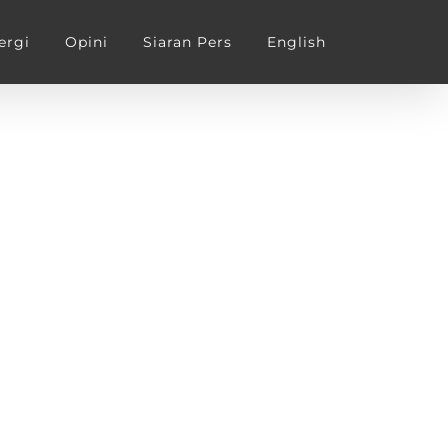
ergi
Opini
Siaran Pers
English