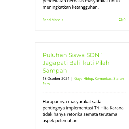
pendekatan berbasis masyarakat untuk
meningkatkan ketangguhan.
Read More
0
gapati Bali
mpah
Puluhan Siswa SDN 1
iaran Pers
Jagapati Bali Ikuti Pilah
Sampah
18 October 2024
|
Gaya Hidup
,
Komunitas
,
Siaran
Pers
Harapannya masyarakat sadar
pentingnya implementasi Tri Hita Karana
tidak hanya retorika semata terutama
aspek pelemahan.