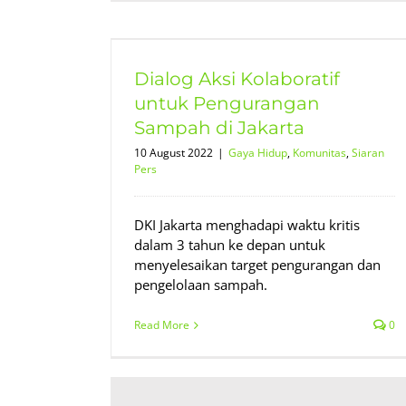
tif untuk
di Jakarta
Dialog Aksi Kolaboratif
iaran Pers
untuk Pengurangan
Sampah di Jakarta
10 August 2022
|
Gaya Hidup
,
Komunitas
,
Siaran
Pers
DKI Jakarta menghadapi waktu kritis
dalam 3 tahun ke depan untuk
menyelesaikan target pengurangan dan
pengelolaan sampah.
Read More
0