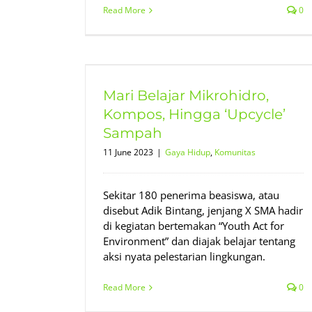
Read More
0
ro, Kompos,
 Sampah
Mari Belajar Mikrohidro,
tas
Kompos, Hingga ‘Upcycle’
Sampah
11 June 2023
|
Gaya Hidup
,
Komunitas
Sekitar 180 penerima beasiswa, atau
disebut Adik Bintang, jenjang X SMA hadir
di kegiatan bertemakan “Youth Act for
Environment” dan diajak belajar tentang
aksi nyata pelestarian lingkungan.
Read More
0