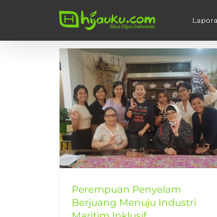
Skip
to
Lapor
content
 Berjuang
im Inklusif
Pers
Perempuan Penyelam
Berjuang Menuju Industri
Maritim Inklusif