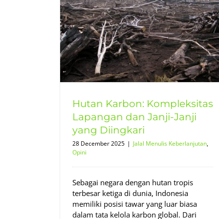
leksitas
anji yang
tan
Opini
Hutan Karbon: Kompleksitas
Lapangan dan Janji-Janji
yang Diingkari
28 December 2025
|
Jalal Menulis Keberlanjutan
,
Opini
Sebagai negara dengan hutan tropis
terbesar ketiga di dunia, Indonesia
memiliki posisi tawar yang luar biasa
dalam tata kelola karbon global. Dari